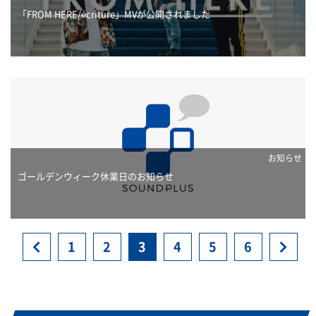
「FROM HERE/écriture」MVが公開されました
お知らせ
ゴールデンウィーク休業日のお知らせ
Previous
Next
1
2
3
4
5
6
page
pag