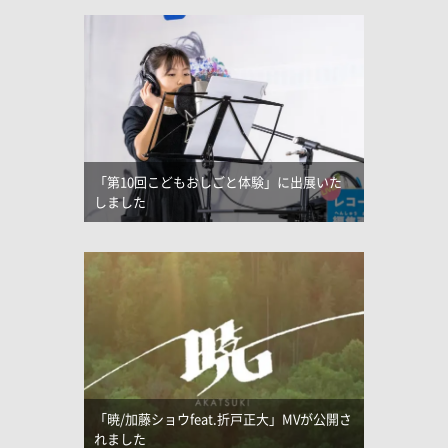
「第10回こどもおしごと体験」に出展いた
しました
「暁/加藤ショウfeat.折戸正大」MVが公開さ
れました